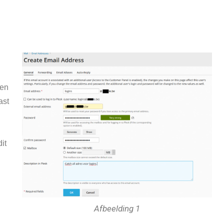
ven
ast
it
Afbeelding 1